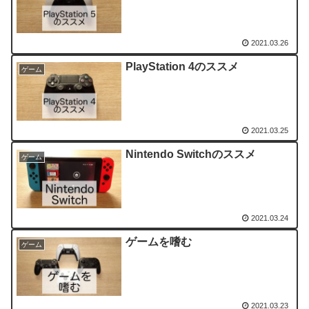
2021.03.26
PlayStation 4のススメ
ゲーム
2021.03.25
Nintendo Switchのススメ
ゲーム
2021.03.24
ゲームを嗜む
ゲーム
2021.03.23