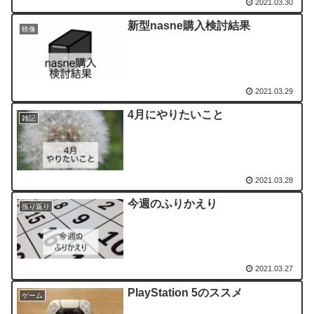
2021.03.30
新型nasne購入検討結果
映像
2021.03.29
4月にやりたいこと
雑記
2021.03.28
今週のふりかえり
振り返り
2021.03.27
PlayStation 5のススメ
ゲーム