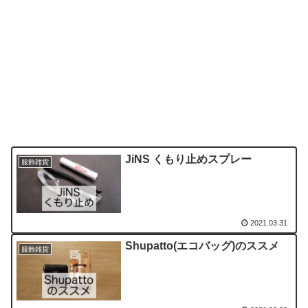
JiNS くもり止めスプレー
服飾雑貨
2021.03.31
Shupatto(エコバッグ)のススメ
服飾雑貨