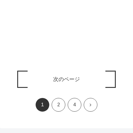
次のページ
1
次
2
4
へ