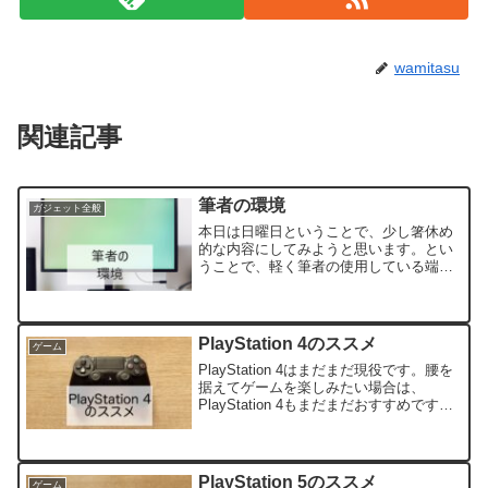
wamitasu
関連記事
筆者の環境
ガジェット全般
本日は日曜日ということで、少し箸休め
的な内容にしてみようと思います。とい
うことで、軽く筆者の使用している端末
などを紹介してみます。よろしくお願い
します。パソコンメインで使用している
マシンは、パソコン工房さんのデスクト
ップ「LEVEL-∞」で...
PlayStation 4のススメ
ゲーム
PlayStation 4はまだまだ現役です。腰を
据えてゲームを楽しみたい場合は、
PlayStation 4もまだまだおすすめです
よ。
PlayStation 5のススメ
ゲーム