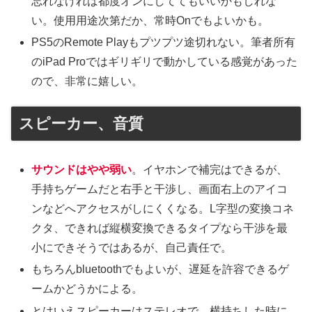
忘れなければ都度オンにしててもいいかもしれな
い。使用用途次第だか、常時Onでもよいかも。
PS5のRemote Playもプツプツ途切れない。筆者所有
のiPad Proではギリギリで動かしている感覚があった
ので、非常に嬉しい。
スピーカー、音質
サウンドはやや弱い
。イヤホンで補完はできるが、
手持ちゲームだと右手と干渉し、画面右上のアイコ
ンなどへアクセスがしにくくなる。L字型の変換コネ
クタ、できれば縦横変換できるタイプなら干渉を最
小にできそうではあるが、自己責任で。
もちろんbluetoothでもよいが、遅延を許容できるゲ
ームかどうかによる。
とはいえスピーカーはステレオで、横持ちした時に