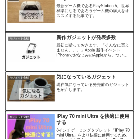
最新ゲーム機であるPlayStation 5。世界
標準になるであろうゲーム機の購入をオ
ススメする記事です。
新作ガジェットが発表多数
ガジェット全般
最初に断っておきます。「そんなに買え
ません。。。」Apple 新作イベント
iPhoneでおなじみのAppleから、ついに
正式に新作製品の発表イベントが告知さ
れました。日本時間の4/21(水)午前2時よ
り、オンラインで開催されます。今回発
表さ...
気になっているガジェット
ガジェット全般
現在気になっている発売前のガジェット
を紹介します。
iPlay 70 mini Ultra を快適に使用
ガジェット全般
する
8インチゲーミングタブレット「iPlay 70
mini Ultra」をより快適に使用するため、