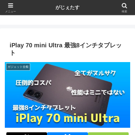
がじぇたす
がじぇたす
メニュー
検索
iPlay 70 mini Ultra 最強8インチタブレッ
ト
ガジェット全般