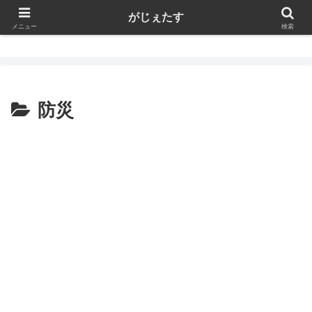
がじぇたす
がじぇたす
メニュー
検索
防災