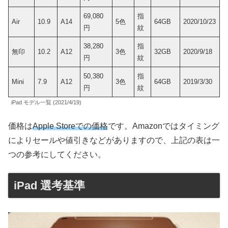
69,080
指
Air
10.9
A14
5色
64GB
2020/10/23
円
紋
38,280
指
無印
10.2
A12
3色
32GB
2020/9/18
円
紋
50,380
指
Mini
7.9
A12
3色
64GB
2019/3/30
円
紋
iPad モデル一覧 (2021/4/19)
価格は
Apple Storeでの価格
です。Amazonではタイミング
によりセールや値引きなどがありますので、上記の表は一
つの参考にしてください。
iPad 選考基準