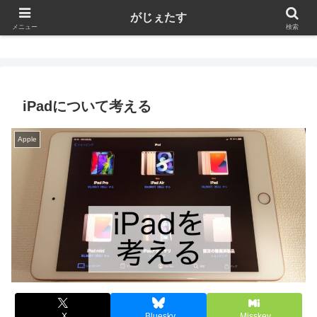
がじぇたす
がじぇたす
メニュー
検索
iPadについて考える
Apple
X
Bluesky
Misskey