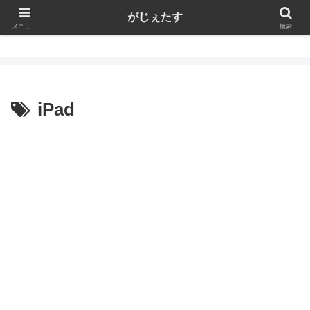
がじぇたす
がじぇたす
メニュー
検索
iPad