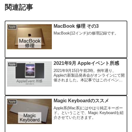
関連記事
MacBook 修理 その3
Apple
MacBook(12インチ)の修理記録です。
2021年9月 Appleイベント所感
Apple
2021年9月15日午前2時。例年通り、
Appleの新製品発表会がオンラインにて開
催されました。本記事ではこのイベント
の感想と発表された製品の概要について
触れています。
Magic Keyboardのススメ
Apple
Apple系(Mac系)にはやはり純正キーボー
ド。ということで、Magic Keyboardを紹
介させていただきます。