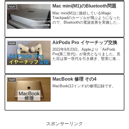
Mac mini(M1)のBluetooth問題
Apple
Mac mini(M1)に接続しているMagic
Trackpadのカーソルが飛ぶようになった
ので、Bluetoothの電波改善を実施した記
録です。
AirPods Pro イヤーチップ交換
Apple
2022年9月23日。Appleより「AirPods
Pro(第二世代)」が発売となりました。見
た目は第一世代を引き継ぎ、堅実に進化
をしていると評判です。筆者はAirPods
Pro(第一世代)を愛用しており、3年程度
使用していますが、故障...
MacBook 修理 その4
Apple
MacBook(12インチ)の修理記録です。
スポンサーリンク