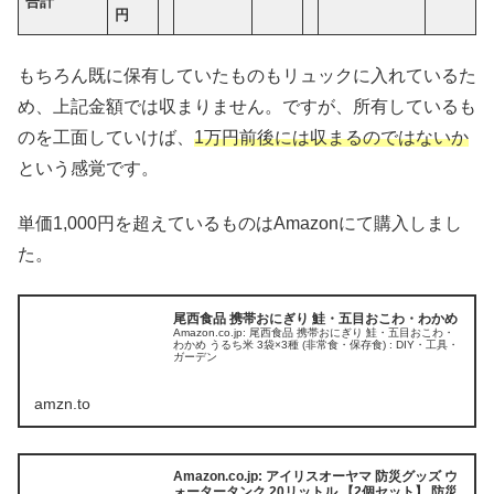
合計
円
もちろん既に保有していたものもリュックに入れているた
め、上記金額では収まりません。ですが、所有しているも
のを工面していけば、
1万円前後には収まるのではないか
という感覚です。
単価1,000円を超えているものはAmazonにて購入しまし
た。
尾西食品 携帯おにぎり 鮭・五目おこわ・わかめ
Amazon.co.jp: 尾西食品 携帯おにぎり 鮭・五目おこわ・
わかめ うるち米 3袋×3種 (非常食・保存食) : DIY・工具・
ガーデン
amzn.to
Amazon.co.jp: アイリスオーヤマ 防災グッズ ウ
ォータータンク 20リットル 【2個セット】 防災