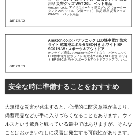
用品 災害グッズ WAT-20L : ペット用品
Amazon.co.jp: アイリスオーヤマ 防災グッズ ウォーター
タンク 20リットル 【2個セット】 防災 用品 災害グッズ
WAT-20L : ペット用品
amzn.to
Amazon.co.jp: パナソニック LED懐中電灯 防水
ライト 乾電池エボルタNEO付き ホワイト BF-
SG01N-W : スポーツ＆アウトドア
オンライン通販のAmazon公式サイトなら、パナソニック
LED懐中電灯 防水ライト 乾電池エボルタNEO付き ホワイ
ト BF-SG01N-Wを スポーツ＆アウトドアストアで、いつ
でもお安く。当日お急ぎ便対象商品は、当日お届け可能で
amzn.to
す。アマ...
安全な時に準備することをおすすめ
大規模な災害が発生すると、心理的に防災意識が高まり、
備蓄用品などが手に入りづらくなることもあります。ウィ
ルスという驚異と戦っている最中ではありますが、そんな
ことはおかまいなしに災害は発生する可能性があります。