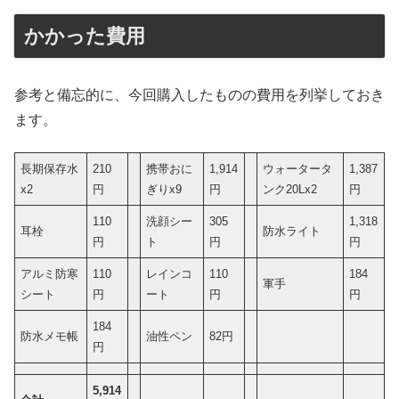
かかった費用
参考と備忘的に、今回購入したものの費用を列挙しておき
ます。
長期保存水
210
携帯おに
1,914
ウォータータ
1,387
x2
円
ぎりx9
円
ンク20Lx2
円
110
洗顔シー
305
1,318
耳栓
防水ライト
円
ト
円
円
アルミ防寒
110
レインコ
110
184
軍手
シート
円
ート
円
円
184
防水メモ帳
油性ペン
82円
円
5,914