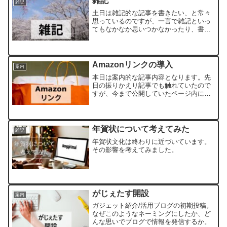
雑記
雑記
土日は雑記的な記事を書きたい、と常々
思っているのですが、一言で雑記といっ
てもなかなか思いつかなかったり、書こ
うと思っていた内容が思い出せなかった
りと、奥が深いなぁと思っています。今
回はタイトルそのままに「雑記」。思い
つくままに書いてみます。...
Amazonリンクの導入
案内
本日は案内的な記事内容となります。先
日の振りかえり記事でも触れていたので
すが、今まで公開していたページ内に、
関連するAmazonリンクを貼ることにし
ました。AmazonアソシエイトAmazonア
ソシエイトプログラムが利用できるよう
になったの...
年賀状について考えてみた
雑記
年賀状文化は終わりに近づいています。
その影響を考えてみました。
がじぇたす開設
案内
ガジェット紹介/活用ブログの初期投稿。
なぜこのようなネーミングにしたか、ど
んな思いでブログで情報を発信するか。