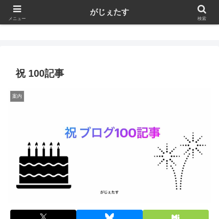
がじぇたす
がじぇたす
メニュー
検索
祝 100記事
案内