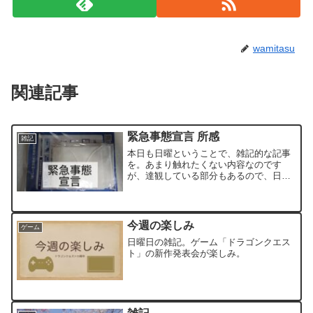
wamitasu
関連記事
緊急事態宣言 所感
雑記
本日も日曜ということで、雑記的な記事
を。あまり触れたくない内容なのです
が、達観している部分もあるので、日記
という一面も含めて記事にさせてくださ
い。緊急事態宣言(3回目)筆者の地域では
本日(4/25)より緊急事態宣言が発令され、
5/11(火)...
今週の楽しみ
ゲーム
日曜日の雑記。ゲーム「ドラゴンクエス
ト」の新作発表会が楽しみ。