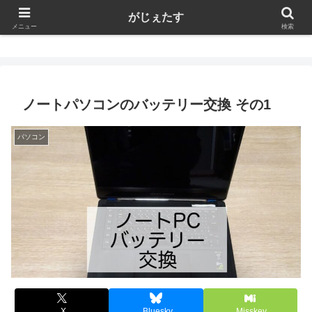
がじぇたす
がじぇたす
メニュー
検索
ノートパソコンのバッテリー交換 その1
パソコン
X
Bluesky
Misskey