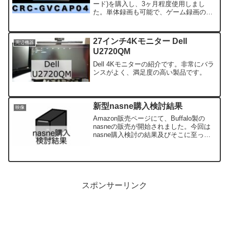
ード)を購入し、3ヶ月程度使用しまし
た。単体録画も可能で、ゲーム録画のハ
ードルを大きく下げてくれる製品です。
少し細かい内容もありますが、よろしけ
れば読んでみてください。
27インチ4Kモニター Dell
周辺機器
U2720QM
Dell 4Kモニターの紹介です。非常にバラ
ンスがよく、満足度の高い製品です。
新型nasne購入検討結果
映像
Amazon販売ページにて、Buffalo製の
nasneの販売が開始されました。今回は
nasne購入検討の結果及びそこに至った
背景を紹介させていただきます。
スポンサーリンク