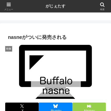
がじぇたす
がじぇたす
メニュー
検索
nasneがついに発売される
映像
X
Bluesky
Misskey