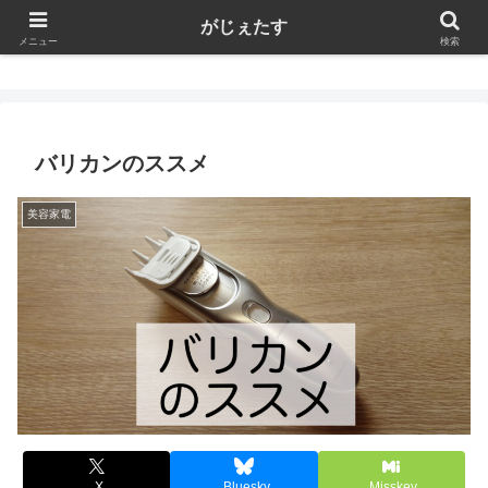
がじぇたす
がじぇたす
メニュー
検索
バリカンのススメ
美容家電
X
Bluesky
Misskey