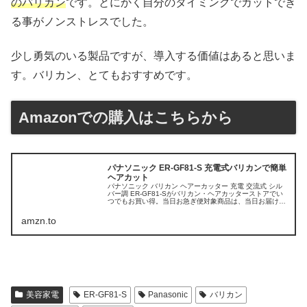
のバリカン
です。とにかく自分のタイミングでカットでき
る事がノンストレスでした。
少し勇気のいる製品ですが、導入する価値はあると思いま
す。バリカン、とてもおすすめです。
Amazonでの購入はこちらから
パナソニック ER-GF81-S 充電式バリカンで簡単
ヘアカット
パナソニック バリカン ヘアーカッター 充電 交流式 シル
バー調 ER-GF81-Sがバリカン・ヘアカッターストアでい
つでもお買い得。当日お急ぎ便対象商品は、当日お届け可
能です。アマゾン配送商品は、通常配送無料（一部除
く）。
amzn.to
美容家電
ER-GF81-S
Panasonic
バリカン