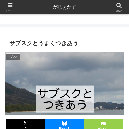
がじぇたす
がじぇたす
メニュー
検索
サブスクとうまくつきあう
サブスク
X
Bluesky
Misskey